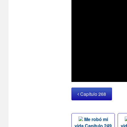
Capítulo 268
Me robó mi
vida Capítulo 249
vi