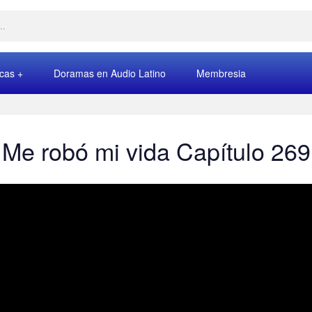
rcas
Doramas en Audio Latino
Membresia
Me robó mi vida Capítulo 269