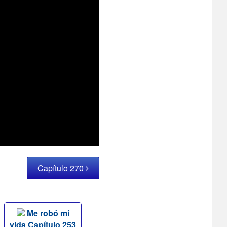
Capítulo 270
Me robó mi
vida Capítulo 253