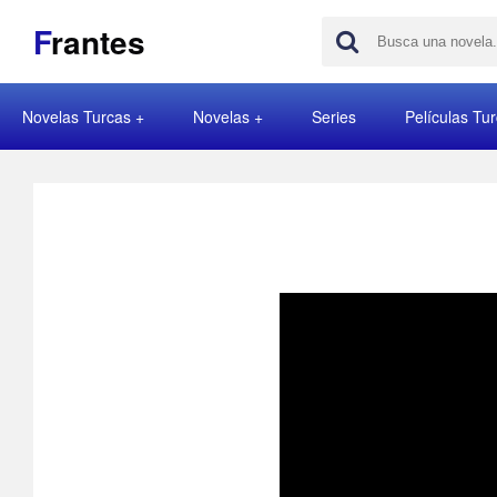
F
rantes
Novelas Turcas
Novelas
Series
Películas Tu