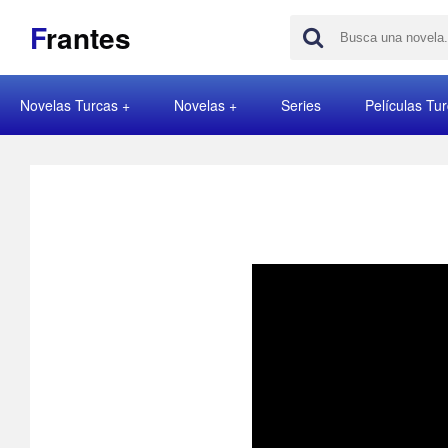
F
rantes
Novelas Turcas
Novelas
Series
Películas Tu