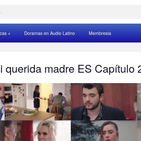
rcas
Doramas en Audio Latino
Membresia
i querida madre ES Capítulo 