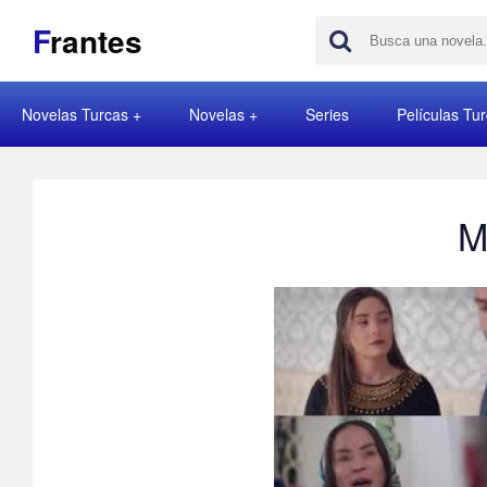
F
rantes
Novelas Turcas
Novelas
Series
Películas Tu
M