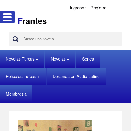
Ingresar
|
Registro
F
rantes
Novelas Turcas
Novelas
Series
Películas Turcas
Doramas en Audio Latino
Membresia