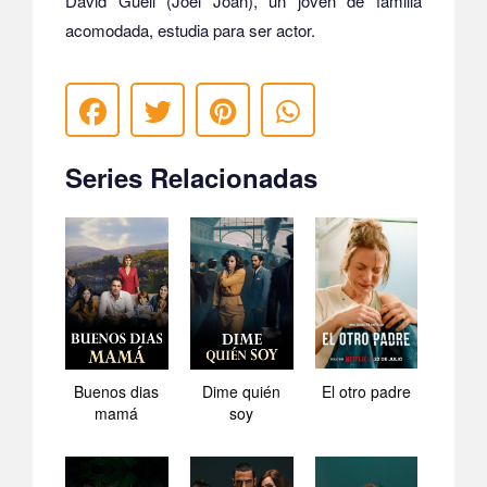
David Güell (Joel Joan), un joven de familia
acomodada, estudia para ser actor.
Series Relacionadas
El otro padre
Buenos dias
Dime quién
mamá
soy