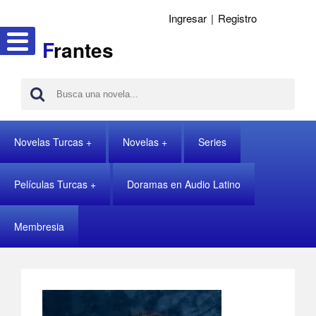
Ingresar
|
Registro
F
rantes
Novelas Turcas
Novelas
Series
Películas Turcas
Doramas en Audio Latino
Membresia